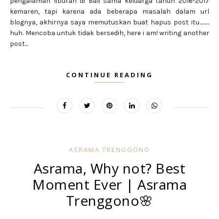
pengalaman liburan di Bali sama keluarga tahun 2016-2017
kemaren, tapi karena ada beberapa masalah dalam url
blognya, akhirnya saya memutuskan buat hapus post itu..........
huh. Mencoba untuk tidak bersedih, here i am! writing another
post...
CONTINUE READING
ASRAMA TRENGGONO
Asrama, Why not? Best
Moment Ever | Asrama
Trenggono🌸