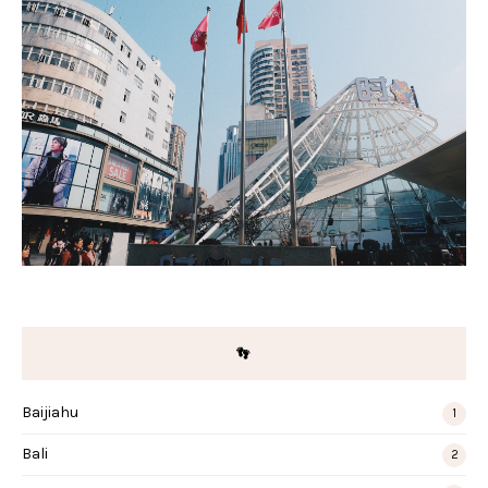
👣
Baijiahu
1
Bali
2