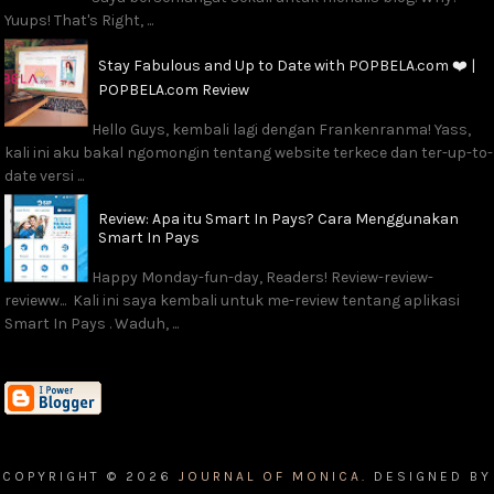
Yuups! That's Right, ...
Stay Fabulous and Up to Date with POPBELA.com ❤️ |
POPBELA.com Review
Hello Guys, kembali lagi dengan Frankenranma! Yass,
kali ini aku bakal ngomongin tentang website terkece dan ter-up-to-
date versi ...
Review: Apa itu Smart In Pays? Cara Menggunakan
Smart In Pays
Happy Monday-fun-day, Readers! Review-review-
revieww... Kali ini saya kembali untuk me-review tentang aplikasi
Smart In Pays . Waduh, ...
COPYRIGHT ©
2026
JOURNAL OF MONICA.
DESIGNED BY