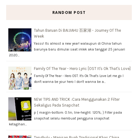
RANDOM POST
Tahun Baruan Di BAIJIAHU 百家湖 - Journey Of The
Week
Yasss! Its almost a new year! walaupun di China tahun
barunya baru dimulai saat imlek aka tanggal 25 januari
2020…
Family Of The Year - Hero Lyric [OST It's Ok That's Love]
Family Of The Year - Hero OST. It's Ok That's Love Let me go I
don't wanna be your hero I don't wanna be a…
NEW TIPS AND TRICK :Cara Menggunakan 2 Filter
Sekaligus Pada Snapchat
p { margin-bottom: 0.1in; line-height: 120%; } Filter pada
snapchat selalu membuat pengguna snapchat
ketagihan…
Tanghulu - Manisan Buah Tradisional Khas China