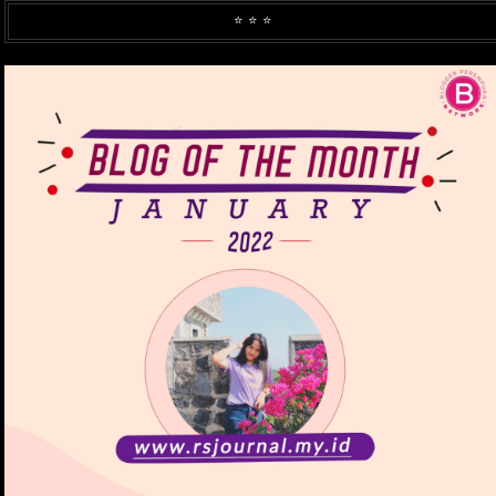
⭐️ ⭐️ ⭐️