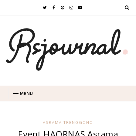
MENU
ASRAMA TRENGGONO
Event HAORNAS Asrama