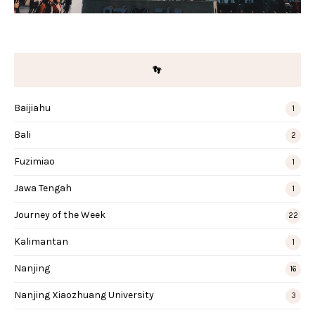
👣
Baijiahu
1
Bali
2
Fuzimiao
1
Jawa Tengah
1
Journey of the Week
22
Kalimantan
1
Nanjing
16
Nanjing Xiaozhuang University
3