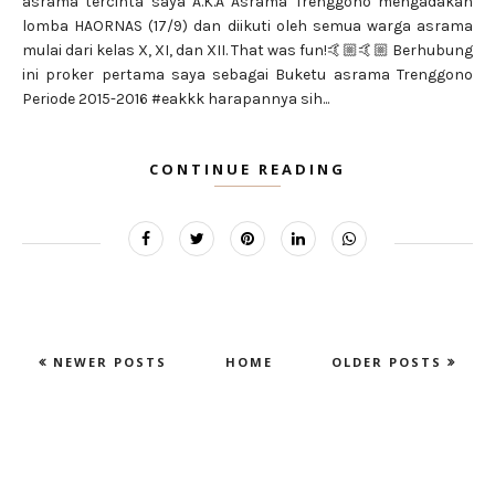
asrama tercinta saya A.K.A Asrama Trenggono mengadakan
lomba HAORNAS (17/9) dan diikuti oleh semua warga asrama
mulai dari kelas X, XI, dan XII. That was fun!🤙🏼🤙🏼 Berhubung
ini proker pertama saya sebagai Buketu asrama Trenggono
Periode 2015-2016 #eakkk harapannya sih...
CONTINUE READING
NEWER POSTS
HOME
OLDER POSTS