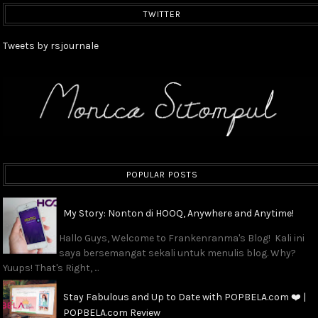
TWITTER
Tweets by rsjournale
POPULAR POSTS
My Story: Nonton di HOOQ, Anywhere and Anytime!
Hallo Guys, Welcome to Frankenranma's Blog! Kali ini
saya bersemangat sekali untuk menulis blog. Why?
Yuups! That's Right, ...
Stay Fabulous and Up to Date with POPBELA.com ❤️ |
POPBELA.com Review