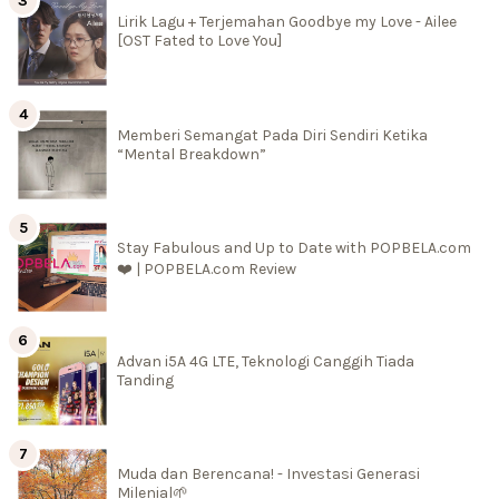
Lirik Lagu + Terjemahan Goodbye my Love - Ailee
[OST Fated to Love You]
Memberi Semangat Pada Diri Sendiri Ketika
“Mental Breakdown”
Stay Fabulous and Up to Date with POPBELA.com
❤️ | POPBELA.com Review
Advan i5A 4G LTE, Teknologi Canggih Tiada
Tanding
Muda dan Berencana! - Investasi Generasi
Milenial🌱