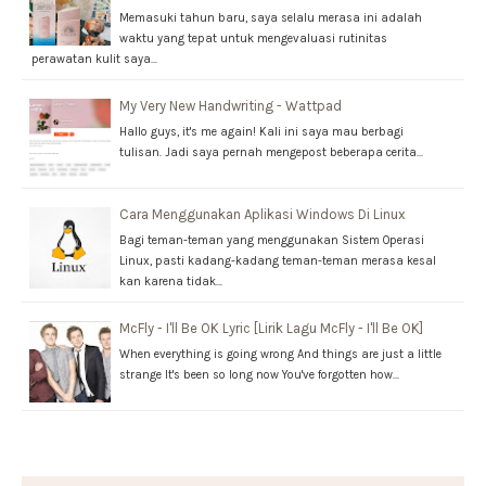
Memasuki tahun baru, saya selalu merasa ini adalah
waktu yang tepat untuk mengevaluasi rutinitas
perawatan kulit saya…
My Very New Handwriting - Wattpad
Hallo guys, it's me again! Kali ini saya mau berbagi
tulisan. Jadi saya pernah mengepost beberapa cerita…
Cara Menggunakan Aplikasi Windows Di Linux
Bagi teman-teman yang menggunakan Sistem Operasi
Linux, pasti kadang-kadang teman-teman merasa kesal
kan karena tidak…
McFly - I'll Be OK Lyric [Lirik Lagu McFly - I'll Be OK]
When everything is going wrong And things are just a little
strange It's been so long now You've forgotten how…