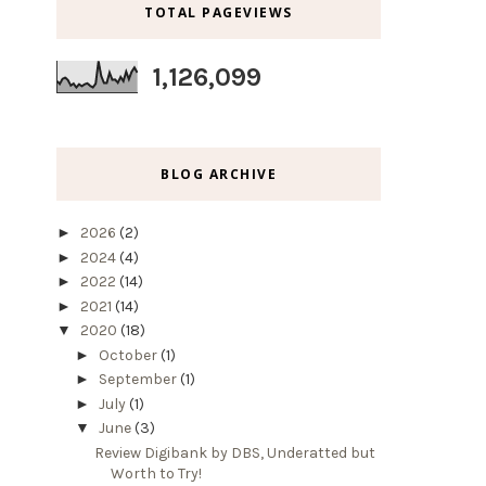
TOTAL PAGEVIEWS
1,126,099
BLOG ARCHIVE
►
2026
(2)
►
2024
(4)
►
2022
(14)
►
2021
(14)
▼
2020
(18)
►
October
(1)
►
September
(1)
►
July
(1)
▼
June
(3)
Review Digibank by DBS, Underatted but
Worth to Try!