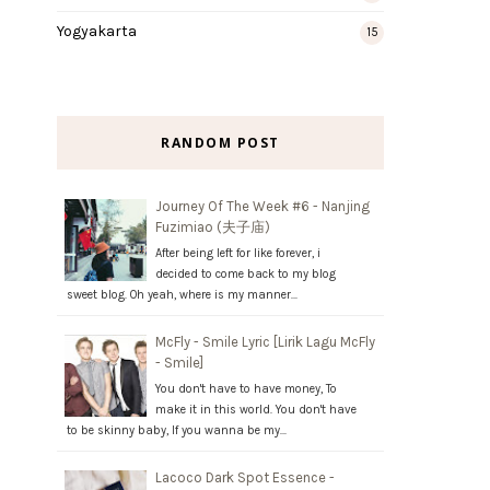
Yogyakarta
15
RANDOM POST
Journey Of The Week #6 - Nanjing
Fuzimiao (夫子庙)
After being left for like forever, i
decided to come back to my blog
sweet blog. Oh yeah, where is my manner…
McFly - Smile Lyric [Lirik Lagu McFly
- Smile]
You don't have to have money, To
make it in this world. You don't have
to be skinny baby, If you wanna be my…
Lacoco Dark Spot Essence -