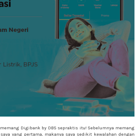
a memang Digibank by DBS sepraktis itu! Sebelumnya memang
saya yang pertama, makanya saya sedikit kewalahan dengan