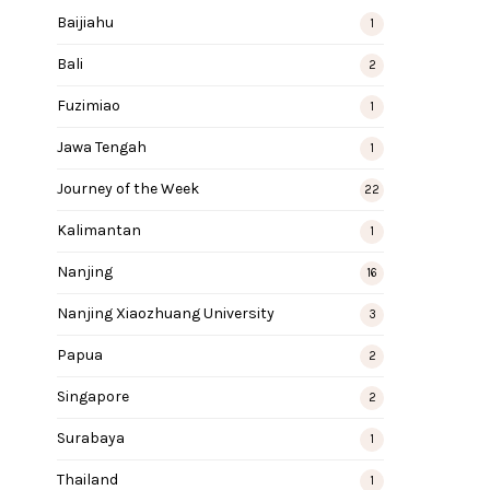
Baijiahu
1
Bali
2
Fuzimiao
1
Jawa Tengah
1
Journey of the Week
22
Kalimantan
1
Nanjing
16
Nanjing Xiaozhuang University
3
Papua
2
Singapore
2
Surabaya
1
Thailand
1