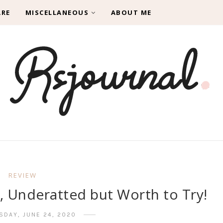
ARE
MISCELLANEOUS
ABOUT ME
REVIEW
, Underatted but Worth to Try!
DAY, JUNE 24, 2020