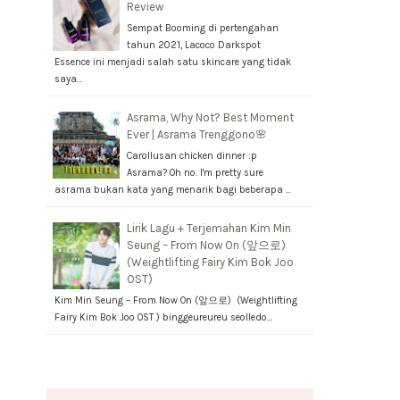
Review
Sempat Booming di pertengahan
tahun 2021, Lacoco Darkspot
Essence ini menjadi salah satu skincare yang tidak
saya…
Asrama, Why Not? Best Moment
Ever | Asrama Trenggono🌸
Carollusan chicken dinner :p
Asrama? Oh no. I'm pretty sure
asrama bukan kata yang menarik bagi beberapa …
Lirik Lagu + Terjemahan Kim Min
Seung – From Now On (앞으로)
(Weightlifting Fairy Kim Bok Joo
OST)
Kim Min Seung – From Now On (앞으로) (Weightlifting
Fairy Kim Bok Joo OST ) binggeureureu seolledo…