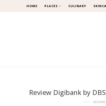
HOME
PLACES
CULINARY
SKINC
Review Digibank by DBS
WEDNES