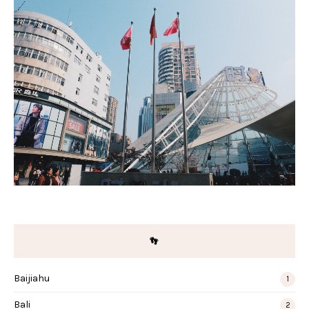
👣
Baijiahu
1
Bali
2