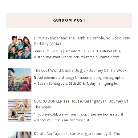
RANDOM POST
Film Alexander And The Terrible, Horrible, No Good Very
Bad Day (2014)
Jenis Film: Family | Comedy Mulai Rilis: 10 Oktober 2014
Distributor: Walt Disney Pictures Pemain Utama: Steve…
The Lost World Castle, Jogja - Journey Of The Week
Travel becomes a strategy for accumulating photographs.
— Susan Sontag July, 26th 2018. Today i am going to…
NDORO DONKER Tea House, Karanganyar - Journey Of
The Week
“If you are cold, tea will warm you; if you are too heated, it
will cool you; If you are depressed, it…
Kereta Api Tujuan Jakarta-Jogja | Journey Of The