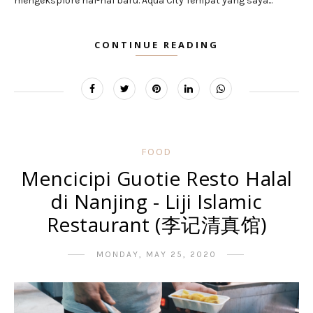
mengeksplore hal-hal baru. Aqua City Tempat yang saya...
CONTINUE READING
FOOD
Mencicipi Guotie Resto Halal
di Nanjing - Liji Islamic
Restaurant (李记清真馆)
MONDAY, MAY 25, 2020