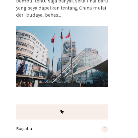
bambu, tentu saja banyak sekali hal baru
yang saya dapatkan tentang China mulai
dari budaya, bahas...
👣
Baijiahu
1