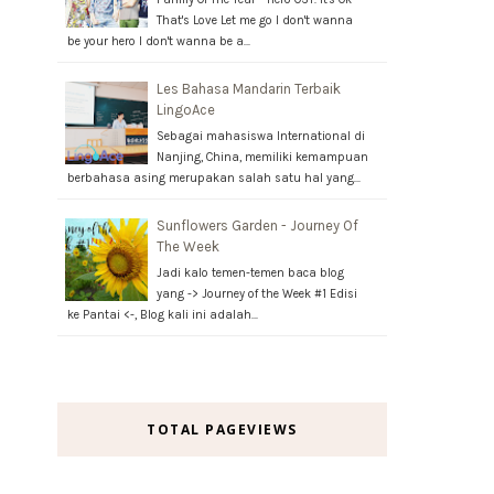
That's Love Let me go I don't wanna
be your hero I don't wanna be a…
Les Bahasa Mandarin Terbaik
LingoAce
Sebagai mahasiswa International di
Nanjing, China, memiliki kemampuan
berbahasa asing merupakan salah satu hal yang…
Sunflowers Garden - Journey Of
The Week
Jadi kalo temen-temen baca blog
yang -> Journey of the Week #1 Edisi
ke Pantai <-, Blog kali ini adalah…
TOTAL PAGEVIEWS