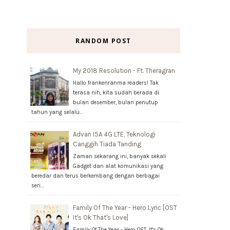
RANDOM POST
My 2018 Resolution - Ft. Theragran
Hallo frankenranma readers! Tak
terasa nih, kita sudah berada di
bulan desember, bulan penutup
tahun yang selalu…
Advan I5A 4G LTE, Teknologi
Canggih Tiada Tanding
Zaman sekarang ini, banyak sekali
Gadget dan alat komunikasi yang
beredar dan terus berkembang dengan berbagai
seri…
Family Of The Year - Hero Lyric [OST
It's Ok That's Love]
Family Of The Year - Hero OST. It's Ok