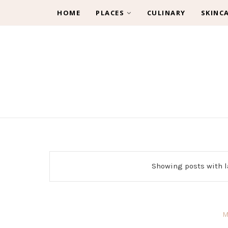
HOME
PLACES
CULINARY
SKINC
Showing posts with 
M