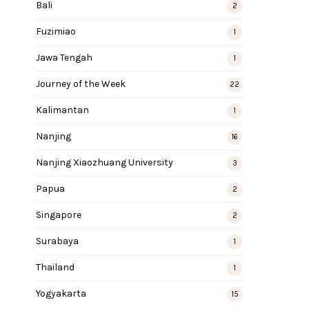
Bali
2
Fuzimiao
1
Jawa Tengah
1
Journey of the Week
22
Kalimantan
1
Nanjing
16
Nanjing Xiaozhuang University
3
Papua
2
Singapore
2
Surabaya
1
Thailand
1
Yogyakarta
15