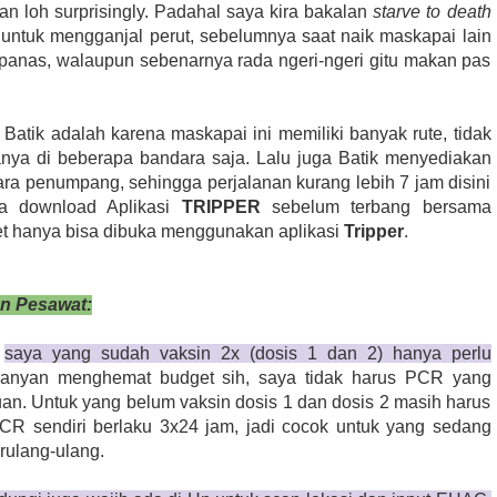
an loh surprisingly. Padahal saya kira bakalan
starve to death
untuk mengganjal perut, sebelumnya saat naik maskapai lain
panas, walaupun sebenarnya rada ngeri-ngeri gitu makan pas
 Batik adalah karena maskapai ini memiliki banyak rute, tidak
anya di beberapa bandara saja. Lalu juga Batik menyediakan
ara penumpang, sehingga perjalanan kurang lebih 7 jam disini
pa download Aplikasi
TRIPPER
sebelum terbang bersama
net hanya bisa dibuka menggunakan aplikasi
Tripper
.
n Pesawat:
k
saya yang sudah vaksin 2x (dosis 1 dan 2) hanya perlu
anyan menghemat budget sih, saya tidak harus PCR yang
buan. Untuk yang belum vaksin dosis 1 dan dosis 2 masih harus
CR sendiri berlaku 3x24 jam, jadi cocok untuk yang sedang
erulang-ulang.