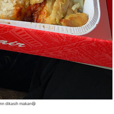
nn dikasih makan😆