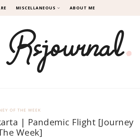
ARE
MISCELLANEOUS
ABOUT ME
NEY OF THE WEEK
arta | Pandemic Flight [Journey
 The Week]