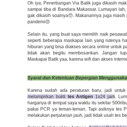
Oh iya, Penerbangan Via Batik juga dikasih mak
sampai tiba di Bandara Makassar.
Lumayan lah, 
gak dikasih soalnya🥺. Makanannya juga masih 
pandemi😣
Selain itu, yang buat saya memilih naik pesawat
seperti beberapa maskapai lain yang rutenya h
hiburan yang bisa diakses secara online untuk p
tidak akan begitu membosankan. Jangan lu
Maskapai Batik yaa, karena wifi dan akses inter
Syarat dan Ketentuan Bepergian Menggunaka
Karena sudah ada peraturan baru, jadi untu
melampirkan bukti
tes Antigen
1x24 jam
. Lum
harganya di tempat saya waktu itu sekitar 500ri
pakai PCR ya teman-teman. Tapi asiknya tes P
melakukan perjalanan jauh, jadi tidak usah tes b