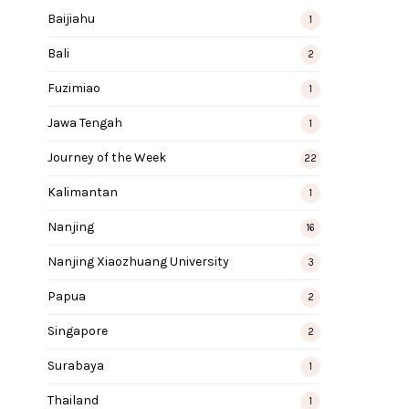
Baijiahu
1
Bali
2
Fuzimiao
1
Jawa Tengah
1
Journey of the Week
22
Kalimantan
1
Nanjing
16
Nanjing Xiaozhuang University
3
Papua
2
Singapore
2
Surabaya
1
Thailand
1