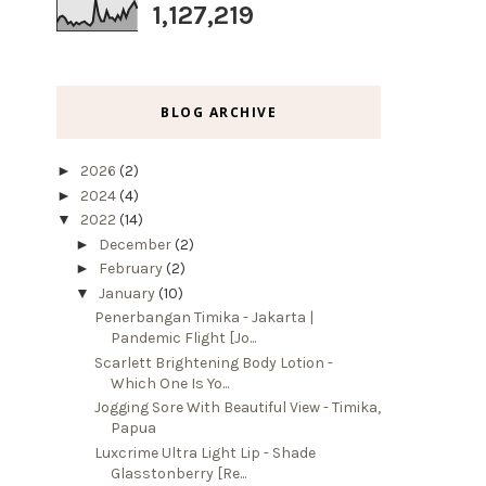
1,127,219
BLOG ARCHIVE
►
2026
(2)
►
2024
(4)
▼
2022
(14)
►
December
(2)
►
February
(2)
▼
January
(10)
Penerbangan Timika - Jakarta |
Pandemic Flight [Jo...
Scarlett Brightening Body Lotion -
Which One Is Yo...
Jogging Sore With Beautiful View - Timika,
Papua
Luxcrime Ultra Light Lip - Shade
Glasstonberry [Re...